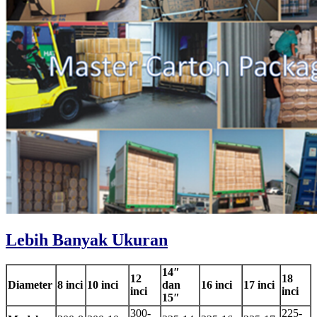
Lebih Banyak Ukuran
14″
12
18
Diameter
8 inci
10 inci
dan
16 inci
17 inci
inci
inci
15″
300-
225-