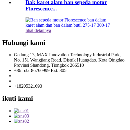
Bak karet alam ban sepeda motor
Florescence...
lihat detailnya
Hubungi kami
Gedung 13, MAX Innovation Technology Industrial Park,
No. 151 Wangjiang Road, Distrik Huangdao, Kota Qingdao,
Provinsi Shandong, Tiongkok 266510
+86-532-86760999 Ext: 805
info@florescence.cc
info85@florescence.cc
+18205321693
ikuti kami