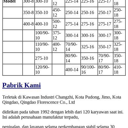
Model
300-8
300-10
225-14
225-16
225-17
12
18
450-
250-
350-8
350-10
250-14
250-16
250-17
12
18
500-
275-
400-8
400-10
275-14
275-16
275-17
12
18
100/90-
375-
300-
300-14
300-16
300-17
10
12
18
110/90-
400-
70/90-
325-
325-16
350-17
10
12
14
18
80/90-
70/90-
350-
275-10
350-16
14
17
18
120/90-
90/100-
80/90-
410-
400-14
10
16
17
18
Pabrik Kami
Terletak di Kawasan Industri Changzhi, Kota Pudong, Jimo, Kota
Qingdao, Qingdao Florescence Co., Ltd
didirikan pada tahun 1992 dengan lebih dari 120 karyawan saat ini.
Ini adalah perusahaan manufaktur terpadu,
penjualan, dan layanan selama perkembangan stabil selama 30