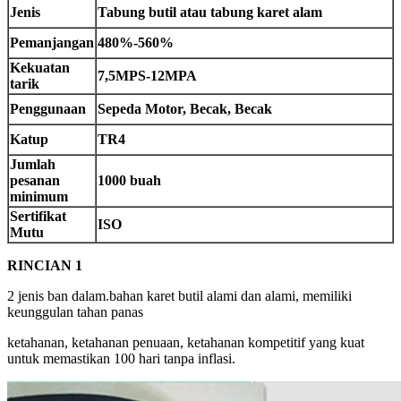
Jenis
Tabung butil atau tabung karet alam
Pemanjangan
480%-560%
Kekuatan
7,5MPS-12MPA
tarik
Penggunaan
Sepeda Motor, Becak, Becak
Katup
TR4
Jumlah
pesanan
1000 buah
minimum
Sertifikat
ISO
Mutu
RINCIAN 1
2 jenis ban dalam.bahan karet butil alami dan alami, memiliki
keunggulan tahan panas
ketahanan, ketahanan penuaan, ketahanan kompetitif yang kuat
untuk memastikan 100 hari tanpa inflasi.