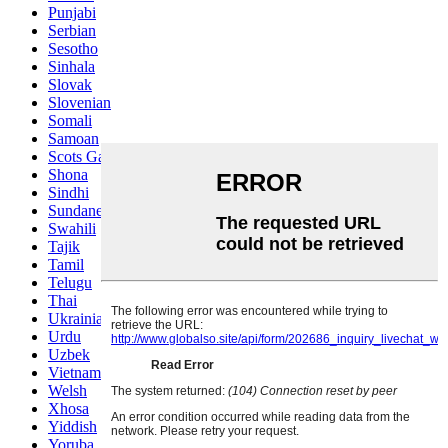
Punjabi
Serbian
Sesotho
Sinhala
Slovak
Slovenian
Somali
Samoan
Scots Gaelic
Shona
Sindhi
Sundanese
Swahili
Tajik
Tamil
Telugu
Thai
Ukrainian
Urdu
Uzbek
Vietnamese
Welsh
Xhosa
Yiddish
Yoruba