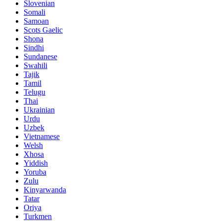
Slovenian
Somali
Samoan
Scots Gaelic
Shona
Sindhi
Sundanese
Swahili
Tajik
Tamil
Telugu
Thai
Ukrainian
Urdu
Uzbek
Vietnamese
Welsh
Xhosa
Yiddish
Yoruba
Zulu
Kinyarwanda
Tatar
Oriya
Turkmen