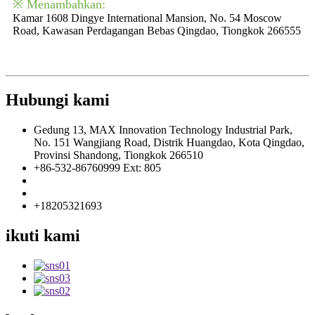
※ Menambahkan:
Kamar 1608 Dingye International Mansion, No. 54 Moscow
Road, Kawasan Perdagangan Bebas Qingdao, Tiongkok 266555
Hubungi kami
Gedung 13, MAX Innovation Technology Industrial Park,
No. 151 Wangjiang Road, Distrik Huangdao, Kota Qingdao,
Provinsi Shandong, Tiongkok 266510
+86-532-86760999 Ext: 805
info@florescence.cc
info85@florescence.cc
+18205321693
ikuti kami